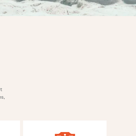
b
et
es,