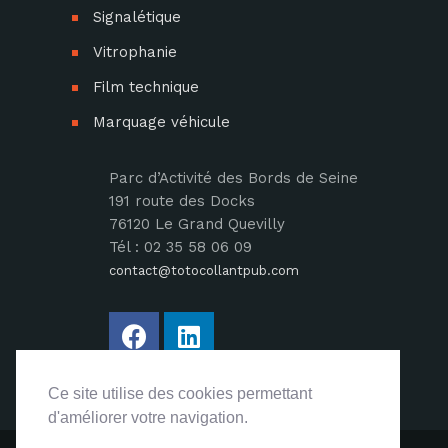
Signalétique
Vitrophanie
Film technique
Marquage véhicule
Parc d’Activité des Bords de Seine
191 route des Docks
76120 Le Grand Quevilly
Tél : 02 35 58 06 09
contact@totocollantpub.com
Ce site utilise des cookies permettant
Ce site utilise des cookies permettant
d'améliorer votre navigation.
d'améliorer votre navigation.