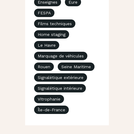
Enseignes
Eure
FESPA
Films techniques
Home staging
Le Havre
Marquage de véhicules
Rouen
Seine Maritime
Signalétique extérieure
Signalétique intérieure
Vitrophanie
Île-de-France