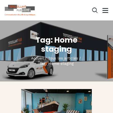
ACCUEIL
Tag: Home
QUI SOMMES-NOUS ?
staging
NOS PRESTATIONS
Accueil
Tous les articles
NOS RÉALISATIONS
Tag: Home staging
ACTUALITÉS
CONTACT