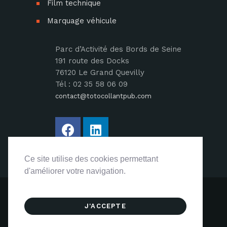
Film technique
Marquage véhicule
Parc d’Activité des Bords de Seine
191 route des Docks
76120 Le Grand Quevilly
Tél : 02 35 58 06 09
contact@totocollantpub.com
Ce site utilise des cookies permettant
Ce site utilise des cookies permettant
d'améliorer votre navigation.
d'améliorer votre navigation.
Copyright 2026
Totocollant Pub
. Tous
J'ACCEPTE
J'ACCEPTE
droits réservés.
Mentions légales
. Site
par
Visiblement Net – Rouen