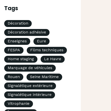
Tags
Décoration
Décoration adhésive
Enseignes
Eure
FESPA
Films techniques
Home staging
Le Havre
Marquage de véhicules
Rouen
Seine Maritime
Signalétique extérieure
Signalétique intérieure
Vitrophanie