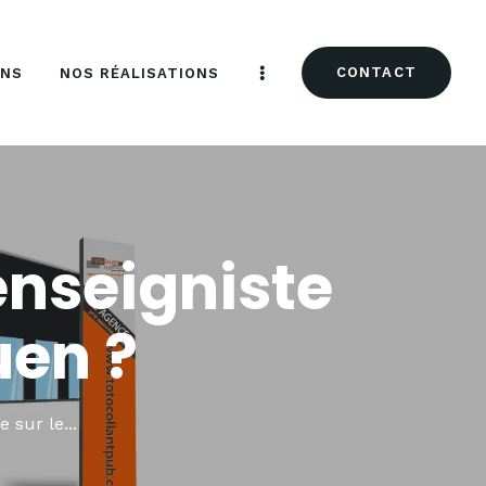
CONTACT
ONS
NOS RÉALISATIONS
enseigniste
uen ?
 sur le...