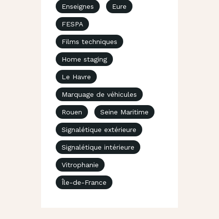
Enseignes
Eure
FESPA
Films techniques
Home staging
Le Havre
Marquage de véhicules
Rouen
Seine Maritime
Signalétique extérieure
Signalétique intérieure
Vitrophanie
Île-de-France