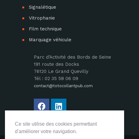
Signalétique
Vitrophanie
Film technique
Marquage véhicule
Parc d’Activité des Bords de Seine
191 route des Docks
76120 Le Grand Quevilly
Tél : 02 35 58 06 09
contact@totocollantpub.com
Ce site utilise des cookies permettant
Ce site utilise des cookies permettant
d'améliorer votre navigation.
d'améliorer votre navigation.