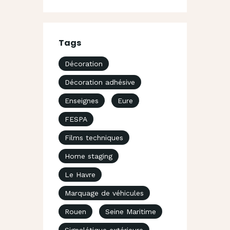
Tags
Décoration
Décoration adhésive
Enseignes
Eure
FESPA
Films techniques
Home staging
Le Havre
Marquage de véhicules
Rouen
Seine Maritime
Signalétique extérieure